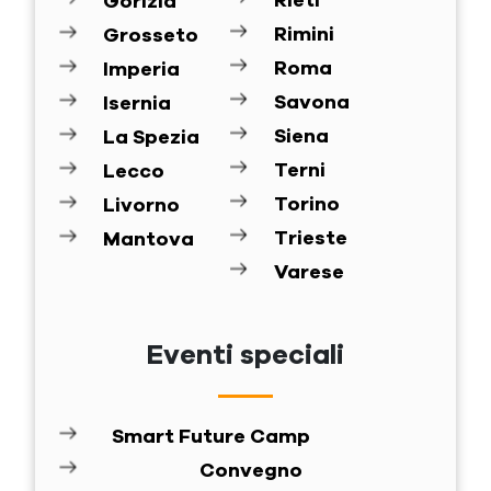
Rieti
Gorizia
Rimini
Grosseto
Roma
Imperia
Savona
Isernia
Siena
La Spezia
Terni
Lecco
Torino
Livorno
Trieste
Mantova
Varese
Eventi speciali
Smart Future Camp
Convegno