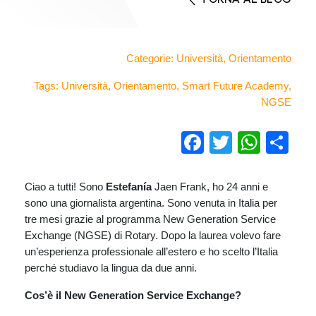
Categorie:
Università
,
Orientamento
Tags:
Università
,
Orientamento
,
Smart Future Academy
,
NGSE
Facebook
Twitter
Wha
Co
Ciao a tutti! Sono
Estefanía
Jaen Frank, ho 24 anni e
sono una giornalista argentina. Sono venuta in Italia per
tre mesi grazie al programma New Generation Service
Exchange (NGSE) di Rotary. Dopo la laurea volevo fare
un’esperienza professionale all’estero e ho scelto l’Italia
perché studiavo la lingua da due anni.
Cos’è il New Generation Service Exchange?