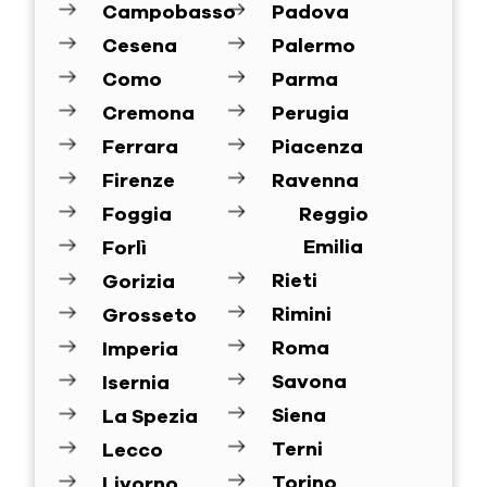
Campobasso
Padova
Cesena
Palermo
Como
Parma
Cremona
Perugia
Ferrara
Piacenza
Firenze
Ravenna
Foggia
Reggio
Emilia
Forlì
Rieti
Gorizia
Rimini
Grosseto
Roma
Imperia
Savona
Isernia
Siena
La Spezia
Terni
Lecco
Torino
Livorno