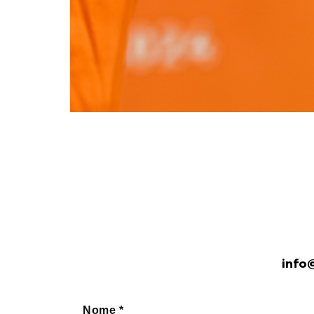
info
*
Nome
Nome *