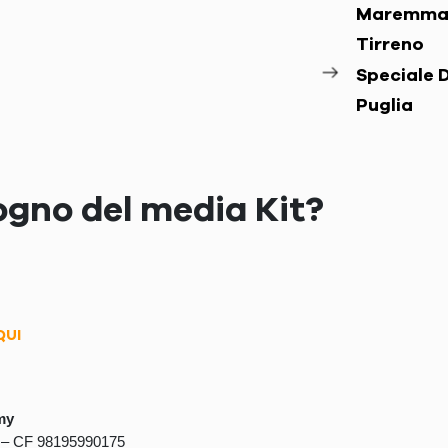
Maremma
Tirreno
Speciale D
Puglia
ogno del media Kit?
QUI
my
5 – CF 98195990175