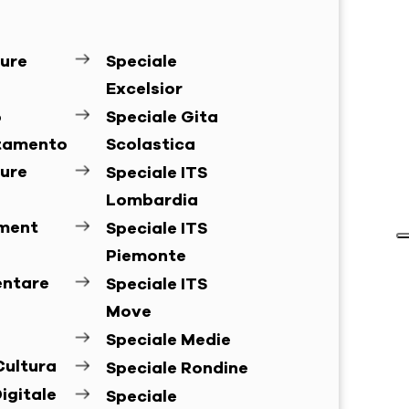
ure
Speciale
Excelsior
o
Speciale Gita
ntamento
Scolastica
ure
Speciale ITS
Lombardia
ement
Speciale ITS
Piemonte
entare
Speciale ITS
Move
Speciale Medie
Cultura
Speciale Rondine
igitale
Speciale