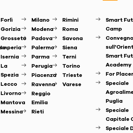
Forlì
Milano
Rimini
Smart Fut
Camp
Gorizia
Modena
Roma
Convegn
Grosseto
Padova
Savona
sull'Orie
so
Imperia
Palermo
Siena
Smart Fut
Isernia
Parma
Terni
Academy
La
Perugia
Torino
For Plac
Spezia
Piacenza
Trieste
Speciale
Lecco
Ravenna
Varese
Agroalim
Livorno
Reggio
Puglia
Mantova
Emilia
Speciale
Messina
Rieti
Capitale 
Speciale D