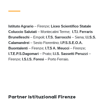
Istituto Agrario
– Firenze;
Liceo Scientifico Statale
Coluccio Salutati
– Montecatini Terme;
I.T.I. Ferraris
Brunelleschi
– Empoli;
I.T.S. Sarrocchi
– Siena;
I.I.S.S.
Calamandrei
– Sesto Fiorentino;
I.P.S.S.E.O.A.
Buontalenti
– Firenze;
I.T.S A. Meucci
– Firenze;
I.T.E.P.S.Dagomari
– Prato;
I.I.S. Sassetti Peruzzi
–
Firenze;
I.S.I.S. Foresi
– Porto Ferraio.
Partner Istituzionali Firenze