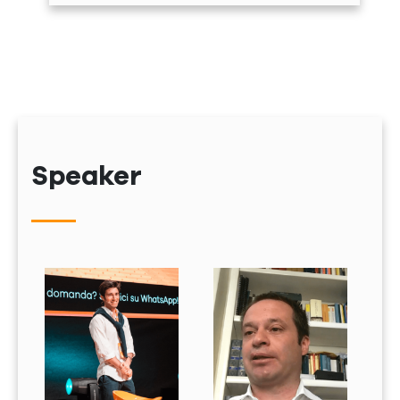
• Massimo Carrai, Imprenditore
• Francesco Capponi, Engineer e Team Tech
Leader a LinkedIn, California
• Antonio Petti, Colonnello Arma dei Carabinieri
Comandante Provinciale Firenze A contenuti di
grande spessore si sono alternati momenti di
svago con i ragazzi di ScuolaZoo capitanati
dall’ormai veterano di Smart Future Academy
Davide Paglia. Il miglior modo di descrivere
Speaker
l’evento Smart Future Academy Firenze Online
2020 che potevamo avere è quello che ci scrive
un’insegnante appassionata. Questa frase di
Eleanor Roosveelt può essere sicuramente la
sintesi emozionale della mattinata orientativa
svoltasi on line per il Progetto Smart Future
Academy. Gli allievi di vari istituti fiorentini e
toscani hanno sottoposto miriadi di domande agli
speaker, chiedendo loro “formule di successo”,
consigli per il loro futuro e considerazioni sul
presente. I nostri ragazzi, fortemente demotivati