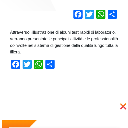
Facebook
Twitter
Wha
Co
Attraverso l’illustrazione di alcuni test rapidi di laboratorio,
verranno presentate le principali attività e le professionalità
coinvolte nel sistema di gestione della qualità lungo tutta la
filiera.
Facebook
Twitter
WhatsApp
Condividi
Previous
Next