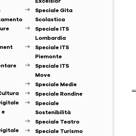
Excelsior
o
Speciale Gita
ntamento
Scolastica
ure
Speciale ITS
Lombardia
ement
Speciale ITS
Piemonte
entare
Speciale ITS
Move
Speciale Medie
Cultura
Speciale Rondine
igitale
Speciale
 e
Sostenibilità
Speciale Teatro
igitale
Speciale Turismo