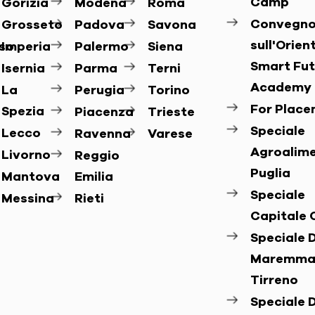
Camp
Gorizia
Modena
Roma
Convegn
Grosseto
Padova
Savona
sull'Orie
so
Imperia
Palermo
Siena
Smart Fut
Isernia
Parma
Terni
Academy
La
Perugia
Torino
For Plac
Spezia
Piacenza
Trieste
Speciale
Lecco
Ravenna
Varese
Agroalim
Livorno
Reggio
Puglia
Mantova
Emilia
Speciale
Messina
Rieti
Capitale 
Speciale D
Maremma
Tirreno
Speciale D