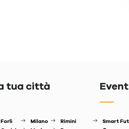
a tua città
Eventi
Forlì
Milano
Rimini
Smart Fut