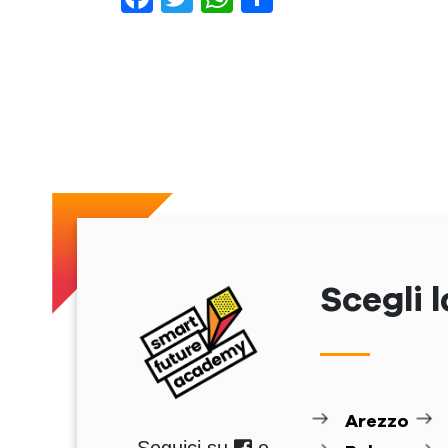
Previous
Scegli l
Arezzo