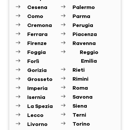
Cesena
Palermo
Como
Parma
Cremona
Perugia
Ferrara
Piacenza
Firenze
Ravenna
Foggia
Reggio
Emilia
Forlì
Rieti
Gorizia
Rimini
Grosseto
Roma
Imperia
Savona
Isernia
Siena
La Spezia
Terni
Lecco
Torino
Livorno