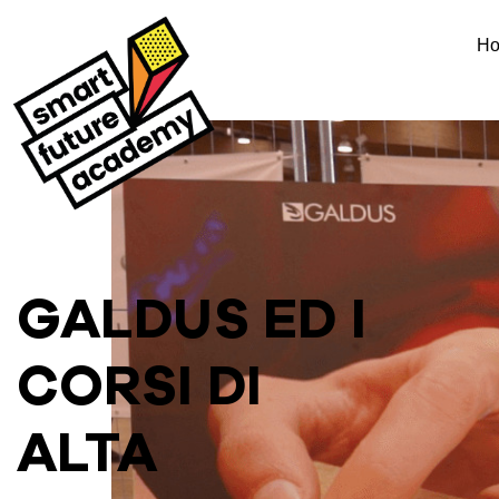
H
GALDUS ED I
CORSI DI
ALTA