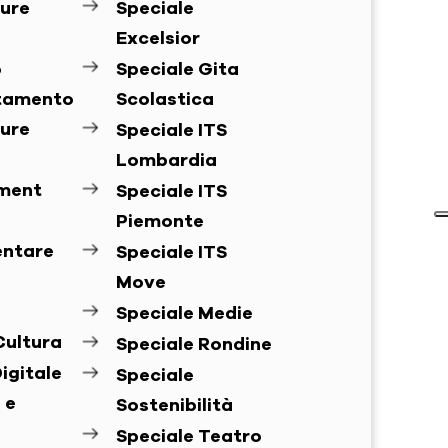
ure
Speciale
Excelsior
o
Speciale Gita
ntamento
Scolastica
ure
Speciale ITS
Lombardia
ement
Speciale ITS
Piemonte
entare
Speciale ITS
Move
Speciale Medie
Cultura
Speciale Rondine
igitale
Speciale
 e
Sostenibilità
Speciale Teatro