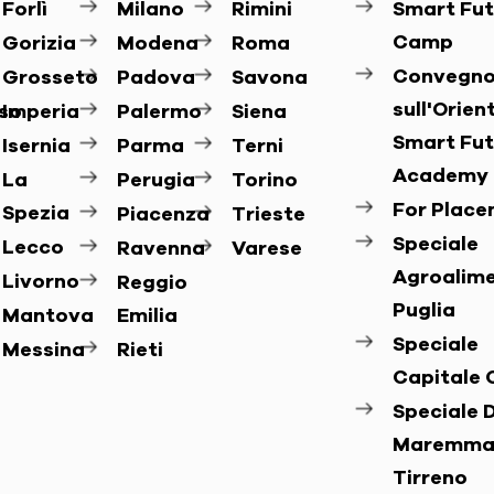
Forlì
Milano
Rimini
Smart Fut
Camp
Gorizia
Modena
Roma
Convegn
Grosseto
Padova
Savona
sull'Orie
so
Imperia
Palermo
Siena
Smart Fut
Isernia
Parma
Terni
Academy
La
Perugia
Torino
For Plac
Spezia
Piacenza
Trieste
Speciale
Lecco
Ravenna
Varese
Agroalim
Livorno
Reggio
Puglia
Mantova
Emilia
Speciale
Messina
Rieti
Capitale 
Speciale D
Maremma
Tirreno