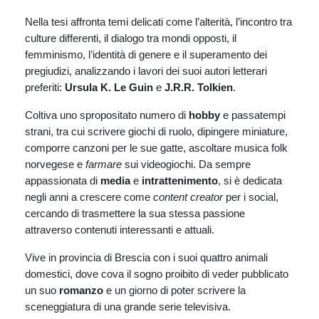
Nella tesi affronta temi delicati come l’alterità, l’incontro tra
culture differenti, il dialogo tra mondi opposti, il
femminismo, l’identità di genere e il superamento dei
pregiudizi, analizzando i lavori dei suoi autori letterari
preferiti:
Ursula K. Le Guin
e
J.R.R. Tolkien
.
Coltiva uno spropositato numero di
hobby
e passatempi
strani, tra cui scrivere giochi di ruolo, dipingere miniature,
comporre canzoni per le sue gatte, ascoltare musica folk
norvegese e
farmare
sui videogiochi. Da sempre
appassionata di
media
e
intrattenimento
, si è dedicata
negli anni a crescere come
content creator
per i social,
cercando di trasmettere la sua stessa passione
attraverso contenuti interessanti e attuali.
Vive in provincia di Brescia con i suoi quattro animali
domestici, dove cova il sogno proibito di veder pubblicato
un suo
romanzo
e un giorno di poter scrivere la
sceneggiatura di una grande serie televisiva.