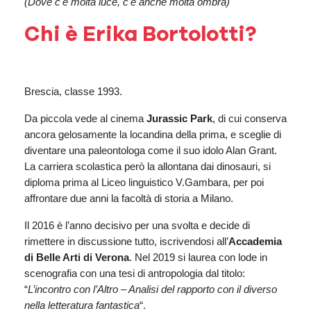
(Dove c'è molta luce, c'è anche molta ombra)
Chi è Erika Bortolotti?
Brescia, classe 1993.
Da piccola vede al cinema
Jurassic Park
, di cui conserva
ancora gelosamente la locandina della prima, e sceglie di
diventare una paleontologa come il suo idolo Alan Grant.
La carriera scolastica però la allontana dai dinosauri, si
diploma prima al Liceo linguistico V.Gambara, per poi
affrontare due anni la facoltà di storia a Milano.
Il 2016 è l’anno decisivo per una svolta e decide di
rimettere in discussione tutto, iscrivendosi all’
Accademia
di Belle Arti di Verona
. Nel 2019 si laurea con lode in
scenografia con una tesi di antropologia dal titolo:
“
L’incontro con l’Altro – Analisi del rapporto con il diverso
nella letteratura fantastica
“.