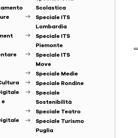
ntamento
Scolastica
ure
Speciale ITS
Lombardia
ement
Speciale ITS
Piemonte
entare
Speciale ITS
Move
Speciale Medie
Cultura
Speciale Rondine
igitale
Speciale
 e
Sostenibilità
Speciale Teatro
igitale
Speciale Turismo
Puglia