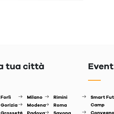
a tua città
Eventi
Forlì
Milano
Rimini
Smart Fut
Camp
Gorizia
Modena
Roma
Convegn
Grosseto
Padova
Savona