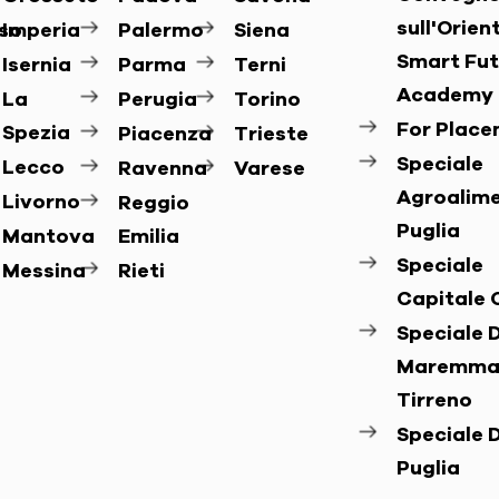
sull'Orie
so
Imperia
Palermo
Siena
Smart Fut
Isernia
Parma
Terni
Academy
La
Perugia
Torino
For Plac
Spezia
Piacenza
Trieste
Speciale
Lecco
Ravenna
Varese
Agroalim
Livorno
Reggio
Puglia
Mantova
Emilia
Speciale
Messina
Rieti
Capitale 
Speciale D
Maremma
Tirreno
Speciale D
Puglia