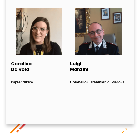
Carolina
Luigi
Luc
Da Rold
Manzini
Mon
Imprenditrice
Colonello Carabinieri di Padova
Impre
Padov