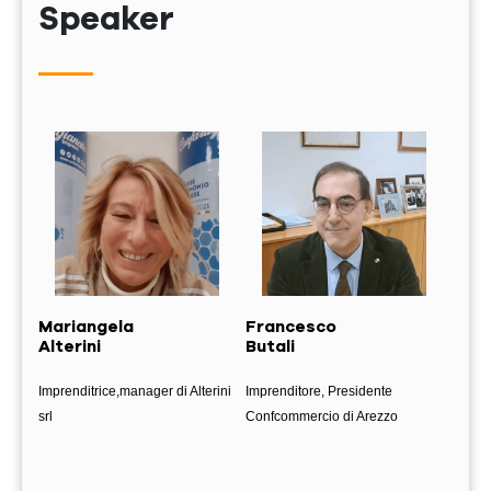
Speaker
Mariangela
Francesco
Vin
Alterini
Butali
Fra
Imprenditrice,manager di Alterini
Imprenditore, Presidente
Coman
srl
Confcommercio di Arezzo
dei Ca