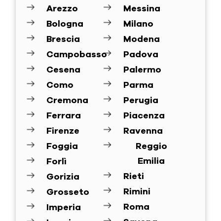
Arezzo
Messina
Bologna
Milano
Brescia
Modena
Campobasso
Padova
Cesena
Palermo
Como
Parma
Cremona
Perugia
Ferrara
Piacenza
Firenze
Ravenna
Foggia
Reggio
Emilia
Forlì
Rieti
Gorizia
Rimini
Grosseto
Roma
Imperia