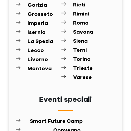
Rieti
Gorizia
Rimini
Grosseto
Roma
Imperia
Savona
Isernia
Siena
La Spezia
Terni
Lecco
Torino
Livorno
Trieste
Mantova
Varese
Eventi speciali
Smart Future Camp
Convegno