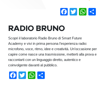
Facebook
Twitter
Wha
Co
RADIO BRUNO
Scopri il laboratorio Radio Bruno di Smart Future
Academy e vivi in prima persona l’esperienza radio:
microfono, voce, ritmo, idee e creatività. Un’occasione per
capire come nasce una trasmissione, metterti alla prova e
raccontarti con un linguaggio diretto, autentico e
coinvolgente davanti al pubblico.
Facebook
Twitter
WhatsApp
Condividi
Previous
Next