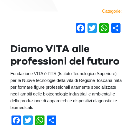
Categorie:
Facebook
Twitter
Wha
Co
Diamo VITA alle
professioni del futuro
Fondazione VITA è l’ITS (Istituto Tecnologico Superiore)
per le Nuove tecnologie della vita di Regione Toscana nata
per formare figure professionali altamente specializzate
negli ambiti delle biotecnologie industriali e ambientali e
della produzione di apparecchi e dispositivi diagnostici e
biomedicali.
Facebook
Twitter
WhatsApp
Condividi