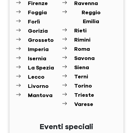
Firenze
Ravenna
Foggia
Reggio
Emilia
Forlì
Rieti
Gorizia
Rimini
Grosseto
Roma
Imperia
Savona
Isernia
Siena
La Spezia
Terni
Lecco
Torino
Livorno
Trieste
Mantova
Varese
Eventi speciali