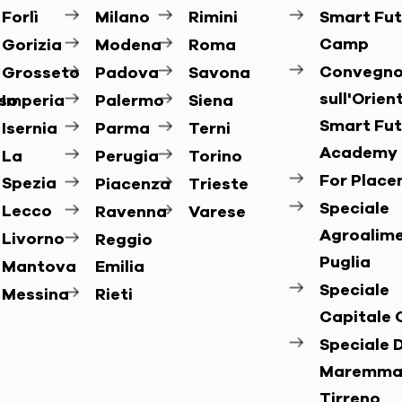
Forlì
Milano
Rimini
Smart Fut
Camp
Gorizia
Modena
Roma
Convegn
Grosseto
Padova
Savona
sull'Orie
so
Imperia
Palermo
Siena
Smart Fut
Isernia
Parma
Terni
Academy
La
Perugia
Torino
For Plac
Spezia
Piacenza
Trieste
Speciale
Lecco
Ravenna
Varese
Agroalim
Livorno
Reggio
Puglia
Mantova
Emilia
Speciale
Messina
Rieti
Capitale 
Speciale D
Maremma
Tirreno