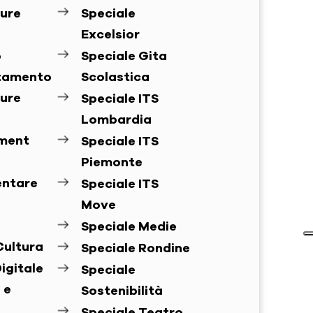
ure
Speciale
Excelsior
o
Speciale Gita
ntamento
Scolastica
ure
Speciale ITS
Lombardia
ement
Speciale ITS
Piemonte
entare
Speciale ITS
Move
Speciale Medie
Cultura
Speciale Rondine
igitale
Speciale
 e
Sostenibilità