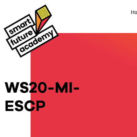
H
WS20-MI-
ESCP