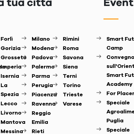
a tua città
Eventi
Forlì
Milano
Rimini
Smart Fut
Camp
Gorizia
Modena
Roma
Convegn
Grosseto
Padova
Savona
sull'Orie
so
Imperia
Palermo
Siena
Smart Fut
Isernia
Parma
Terni
Academy
La
Perugia
Torino
For Plac
Spezia
Piacenza
Trieste
Speciale
Lecco
Ravenna
Varese
Agroalim
Livorno
Reggio
Puglia
Mantova
Emilia
Speciale
Messina
Rieti