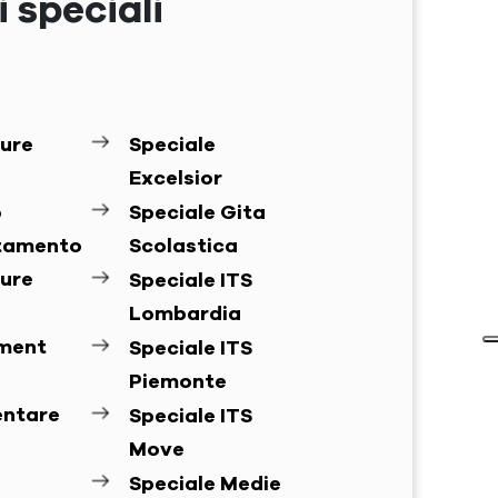
 speciali
ure
Speciale
Excelsior
o
Speciale Gita
ntamento
Scolastica
ure
Speciale ITS
Lombardia
ement
Speciale ITS
Piemonte
entare
Speciale ITS
Move
Speciale Medie