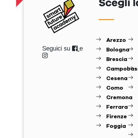
Scegli l
Arezzo
Seguici su
e
Bologna
Brescia
Campobas
Cesena
Como
Cremona
Ferrara
Firenze
Foggia