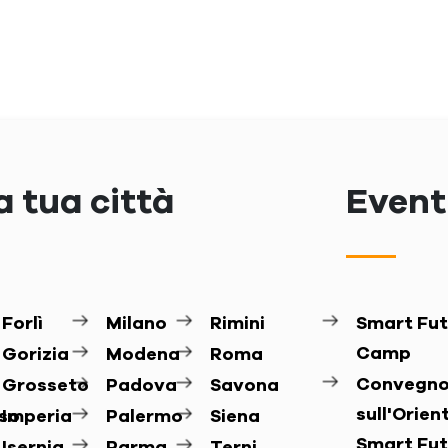
a tua città
Eventi
Forlì
Milano
Rimini
Smart Fut
Camp
Gorizia
Modena
Roma
Convegn
Grosseto
Padova
Savona
sull'Orie
so
Imperia
Palermo
Siena
Smart Fut