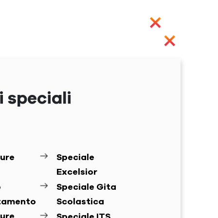
 speciali
ure
Speciale
Excelsior
o
Speciale Gita
ntamento
Scolastica
ure
Speciale ITS