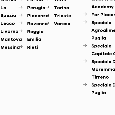
Isernia
Parma
Terni
Academy
La
Perugia
Torino
For Plac
Spezia
Piacenza
Trieste
Speciale
Lecco
Ravenna
Varese
Agroalim
Livorno
Reggio
Puglia
Mantova
Emilia
Speciale
Messina
Rieti
Capitale 
Speciale D
Maremma
Tirreno
Speciale D
Puglia