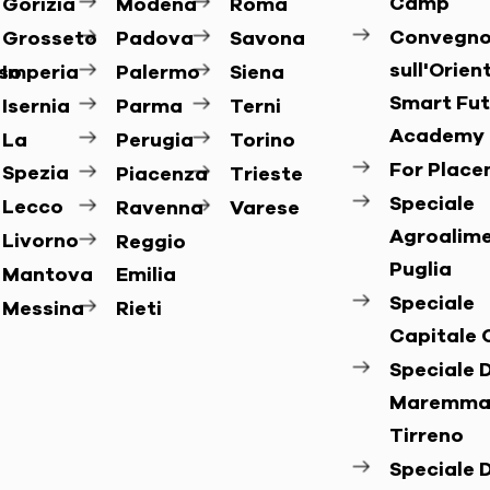
Camp
Gorizia
Modena
Roma
Convegn
Grosseto
Padova
Savona
sull'Orie
so
Imperia
Palermo
Siena
Smart Fut
Isernia
Parma
Terni
Academy
La
Perugia
Torino
For Plac
Spezia
Piacenza
Trieste
Speciale
Lecco
Ravenna
Varese
Agroalim
Livorno
Reggio
Puglia
Mantova
Emilia
Speciale
Messina
Rieti
Capitale 
Speciale D
Maremma
Tirreno
Speciale D