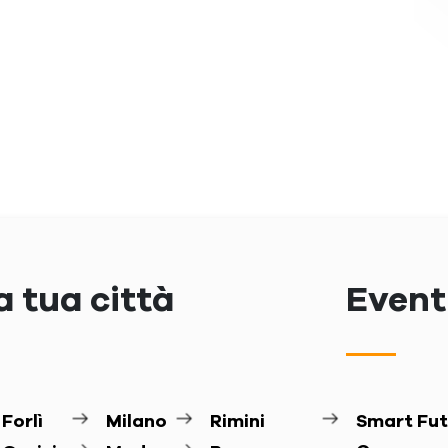
a tua città
Eventi
Forlì
Milano
Rimini
Smart Fut