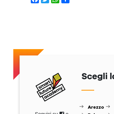
Previous
Scegli l
Arezzo