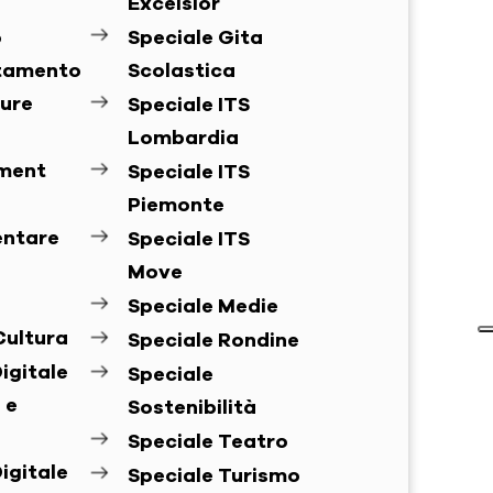
Excelsior
o
Speciale Gita
ntamento
Scolastica
ure
Speciale ITS
Lombardia
ement
Speciale ITS
Piemonte
entare
Speciale ITS
Move
Speciale Medie
Cultura
Speciale Rondine
igitale
Speciale
 e
Sostenibilità
Speciale Teatro
igitale
Speciale Turismo