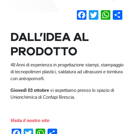
Facebook
Twitter
Wha
Co
DALL’IDEA AL
PRODOTTO
48 Anni di esperienza in progettazione stampi, stampaggio
di tecnopolimeri plastici, saldatura ad ultrasuoni e tornitura
con antropomorfi.
Giovedì 03 ottobre
vi aspettiamo presso lo spazio di
Unionchimica di Confapi Brescia.
Visita il nostro sito
Facebook
Twitter
WhatsApp
Condividi