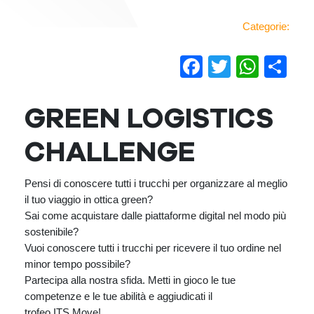
Categorie:
Facebook
Twitter
Wha
Co
GREEN LOGISTICS
CHALLENGE
Pensi di conoscere tutti i trucchi per organizzare al meglio
il tuo viaggio in ottica green?
Sai come acquistare dalle piattaforme digital nel modo più
sostenibile?
Vuoi conoscere tutti i trucchi per ricevere il tuo ordine nel
minor tempo possibile?
Partecipa alla nostra sfida. Metti in gioco le tue
competenze e le tue abilità e aggiudicati il
trofeo ITS Move!