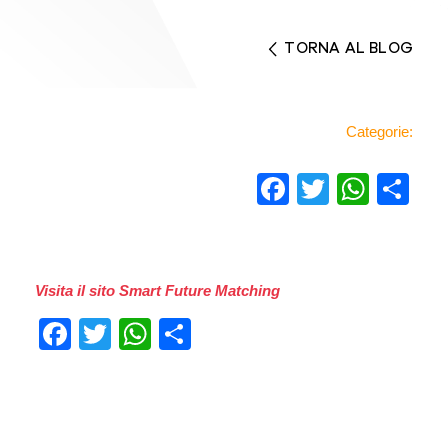
TORNA AL BLOG
Categorie:
Facebook
Twitter
Wha
Co
Visita il sito Smart Future Matching
Facebook
Twitter
WhatsApp
Condividi
Previous
Next