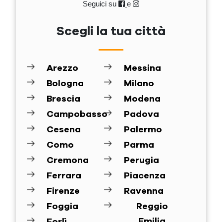
Seguici su
e
Scegli la tua città
Arezzo
Messina
Bologna
Milano
Brescia
Modena
Campobasso
Padova
Cesena
Palermo
Como
Parma
Cremona
Perugia
Ferrara
Piacenza
Firenze
Ravenna
Foggia
Reggio
Emilia
Forlì