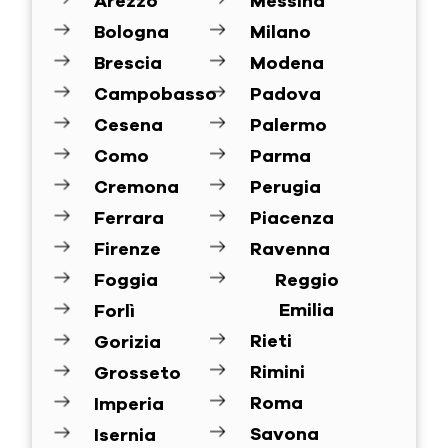
Arezzo
Messina
Bologna
Milano
Brescia
Modena
Campobasso
Padova
Cesena
Palermo
Como
Parma
Cremona
Perugia
Ferrara
Piacenza
Firenze
Ravenna
Foggia
Reggio
Emilia
Forlì
Rieti
Gorizia
Rimini
Grosseto
Roma
Imperia
Savona
Isernia