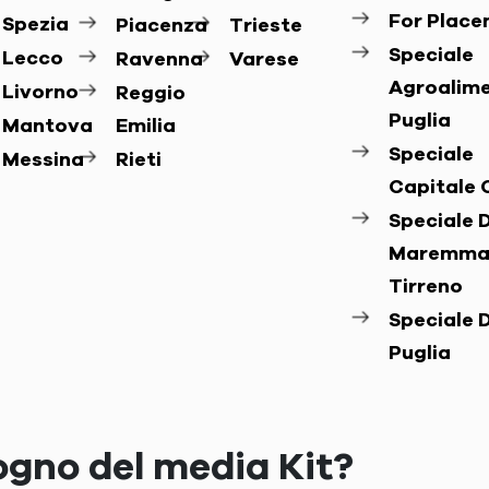
For Plac
Spezia
Piacenza
Trieste
Speciale
Lecco
Ravenna
Varese
Agroalim
Livorno
Reggio
Puglia
Mantova
Emilia
Speciale
Messina
Rieti
Capitale 
Speciale D
Maremma
Tirreno
Speciale D
Puglia
ogno del media Kit?