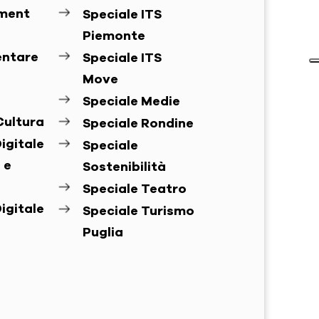
ement
Speciale ITS
Piemonte
entare
Speciale ITS
Move
Speciale Medie
Cultura
Speciale Rondine
igitale
Speciale
 e
Sostenibilità
Speciale Teatro
igitale
Speciale Turismo
Puglia