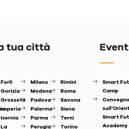
a tua città
Eventi
Forlì
Milano
Rimini
Smart Fut
Camp
Gorizia
Modena
Roma
Convegn
Grosseto
Padova
Savona
sull'Orie
so
Imperia
Palermo
Siena
Smart Fut
Isernia
Parma
Terni
Academy
La
Perugia
Torino