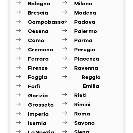
Bologna
Milano
Brescia
Modena
Campobasso
Padova
Cesena
Palermo
Como
Parma
Cremona
Perugia
Ferrara
Piacenza
Firenze
Ravenna
Foggia
Reggio
Emilia
Forlì
Rieti
Gorizia
Rimini
Grosseto
Roma
Imperia
Savona
Isernia
Siena
La Spezia