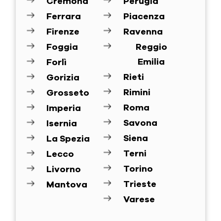
Cremona
Perugia
Ferrara
Piacenza
Firenze
Ravenna
Foggia
Reggio
Emilia
Forlì
Rieti
Gorizia
Rimini
Grosseto
Roma
Imperia
Savona
Isernia
Siena
La Spezia
Terni
Lecco
Torino
Livorno
Trieste
Mantova
Varese