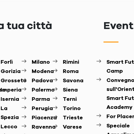
a tua città
Eventi
Forlì
Milano
Rimini
Smart Fut
Camp
Gorizia
Modena
Roma
Convegn
Grosseto
Padova
Savona
sull'Orie
so
Imperia
Palermo
Siena
Smart Fut
Isernia
Parma
Terni
Academy
La
Perugia
Torino
For Plac
Spezia
Piacenza
Trieste
Speciale
Lecco
Ravenna
Varese