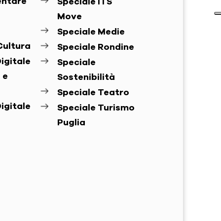
entare
Speciale ITS
Move
Speciale Medie
Cultura
Speciale Rondine
igitale
Speciale
 e
Sostenibilità
Speciale Teatro
igitale
Speciale Turismo
Puglia