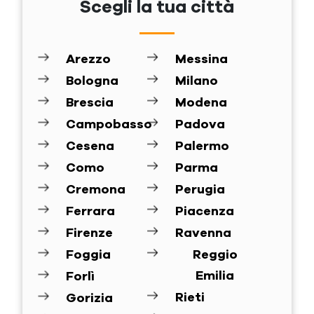
Scegli la tua città
Arezzo
Messina
Bologna
Milano
Brescia
Modena
Campobasso
Padova
Cesena
Palermo
Como
Parma
Cremona
Perugia
Ferrara
Piacenza
Firenze
Ravenna
Foggia
Reggio
Emilia
Forlì
Rieti
Gorizia