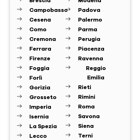
Brescia
Modena
Campobasso
Padova
Cesena
Palermo
Como
Parma
Cremona
Perugia
Ferrara
Piacenza
Firenze
Ravenna
Foggia
Reggio
Emilia
Forlì
Rieti
Gorizia
Rimini
Grosseto
Roma
Imperia
Savona
Isernia
Siena
La Spezia
Terni
Lecco