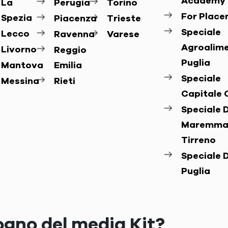
Academy
La
Perugia
Torino
For Plac
Spezia
Piacenza
Trieste
Speciale
Lecco
Ravenna
Varese
Agroalim
Livorno
Reggio
Puglia
Mantova
Emilia
Speciale
Messina
Rieti
Capitale 
Speciale D
Maremma
Tirreno
Speciale D
Puglia
ogno del media Kit?