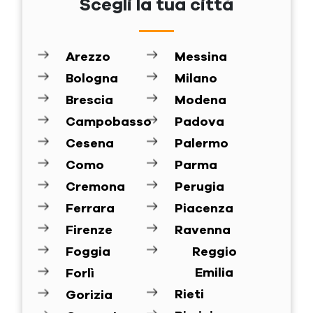
Scegli la tua città
Arezzo
Messina
Bologna
Milano
Brescia
Modena
Campobasso
Padova
Cesena
Palermo
Como
Parma
Cremona
Perugia
Ferrara
Piacenza
Firenze
Ravenna
Foggia
Reggio
Emilia
Forlì
Rieti
Gorizia