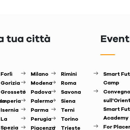
a tua città
Eventi
Forlì
Milano
Rimini
Smart Fut
Camp
Gorizia
Modena
Roma
Convegn
Grosseto
Padova
Savona
sull'Orie
so
Imperia
Palermo
Siena
Smart Fut
Isernia
Parma
Terni
Academy
La
Perugia
Torino
For Plac
Spezia
Piacenza
Trieste