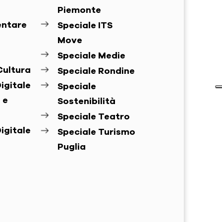
Piemonte
entare
Speciale ITS
Move
Speciale Medie
Cultura
Speciale Rondine
igitale
Speciale
 e
Sostenibilità
Speciale Teatro
igitale
Speciale Turismo
Puglia