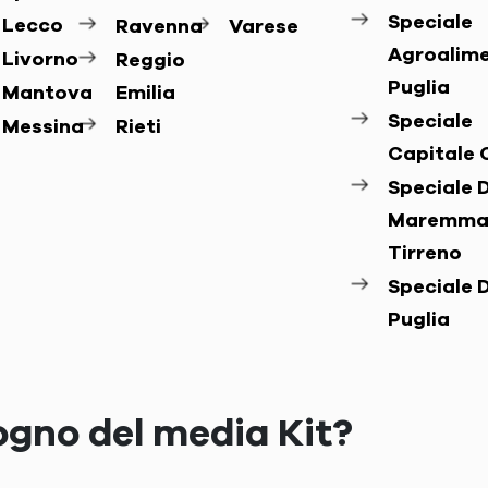
Speciale
Lecco
Ravenna
Varese
Agroalim
Livorno
Reggio
Puglia
Mantova
Emilia
Speciale
Messina
Rieti
Capitale 
Speciale D
Maremma
Tirreno
Speciale D
Puglia
ogno del media Kit?