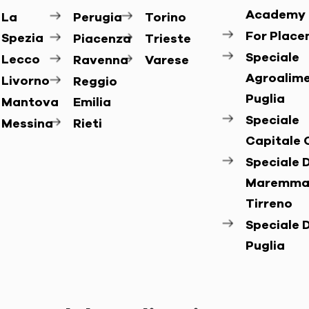
Academy
La
Perugia
Torino
For Plac
Spezia
Piacenza
Trieste
Speciale
Lecco
Ravenna
Varese
Agroalim
Livorno
Reggio
Puglia
Mantova
Emilia
Speciale
Messina
Rieti
Capitale 
Speciale D
Maremma
Tirreno
Speciale D
Puglia