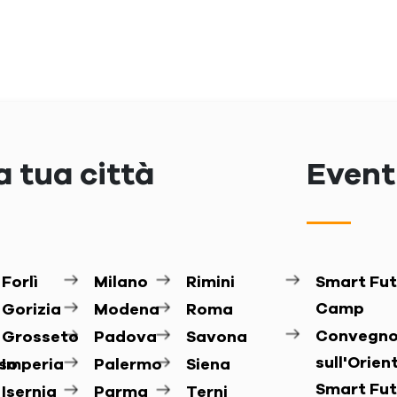
a tua città
Eventi
Forlì
Milano
Rimini
Smart Fut
Camp
Gorizia
Modena
Roma
Convegn
Grosseto
Padova
Savona
sull'Orie
so
Imperia
Palermo
Siena
Smart Fut
Isernia
Parma
Terni