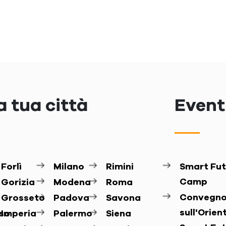
a tua città
Eventi
Forlì
Milano
Rimini
Smart Fut
Camp
Gorizia
Modena
Roma
Convegn
Grosseto
Padova
Savona
sull'Orie
so
Imperia
Palermo
Siena