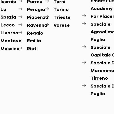
Smart Fut
Isernia
Parma
Terni
Academy
La
Perugia
Torino
For Plac
Spezia
Piacenza
Trieste
Speciale
Lecco
Ravenna
Varese
Agroalim
Livorno
Reggio
Puglia
Mantova
Emilia
Speciale
Messina
Rieti
Capitale 
Speciale D
Maremma
Tirreno
Speciale D
Puglia