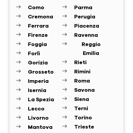
Como
Parma
Cremona
Perugia
Ferrara
Piacenza
Firenze
Ravenna
Foggia
Reggio
Emilia
Forlì
Rieti
Gorizia
Rimini
Grosseto
Roma
Imperia
Savona
Isernia
Siena
La Spezia
Terni
Lecco
Torino
Livorno
Trieste
Mantova