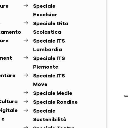
ure
Speciale
Excelsior
o
Speciale Gita
ntamento
Scolastica
ure
Speciale ITS
Lombardia
ement
Speciale ITS
Piemonte
entare
Speciale ITS
Move
Speciale Medie
Cultura
Speciale Rondine
igitale
Speciale
 e
Sostenibilità