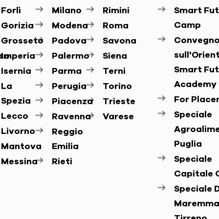
Forlì
Milano
Rimini
Smart Fut
Camp
Gorizia
Modena
Roma
Convegn
Grosseto
Padova
Savona
sull'Orie
so
Imperia
Palermo
Siena
Smart Fut
Isernia
Parma
Terni
Academy
La
Perugia
Torino
For Plac
Spezia
Piacenza
Trieste
Speciale
Lecco
Ravenna
Varese
Agroalim
Livorno
Reggio
Puglia
Mantova
Emilia
Speciale
Messina
Rieti
Capitale 
Speciale D
Maremma
Tirreno