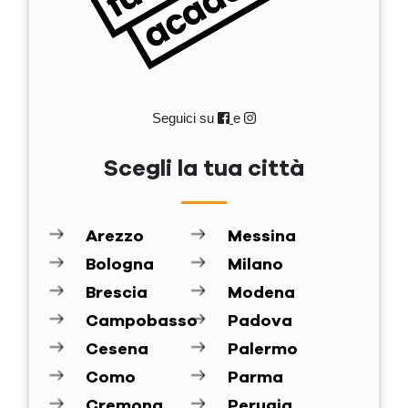
Seguici su
e
Scegli la tua città
Arezzo
Messina
Bologna
Milano
Brescia
Modena
Campobasso
Padova
Cesena
Palermo
Como
Parma
Cremona
Perugia