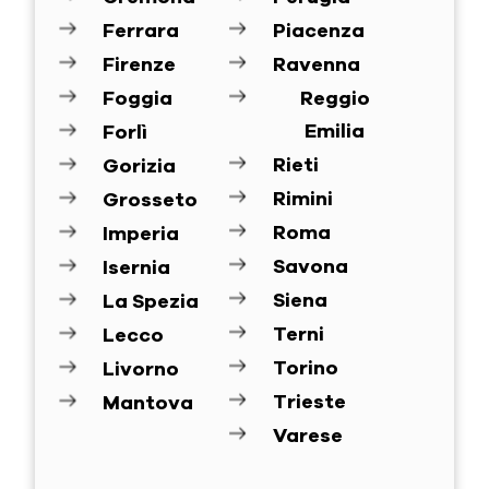
Ferrara
Piacenza
Firenze
Ravenna
Foggia
Reggio
Emilia
Forlì
Rieti
Gorizia
Rimini
Grosseto
Roma
Imperia
Savona
Isernia
Siena
La Spezia
Terni
Lecco
Torino
Livorno
Trieste
Mantova
Varese