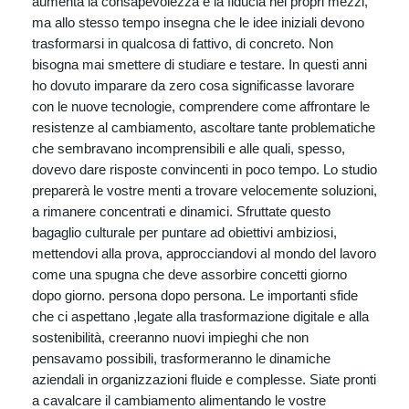
aumenta la consapevolezza e la fiducia nei propri mezzi,
ma allo stesso tempo insegna che le idee iniziali devono
trasformarsi in qualcosa di fattivo, di concreto. Non
bisogna mai smettere di studiare e testare. In questi anni
ho dovuto imparare da zero cosa significasse lavorare
con le nuove tecnologie, comprendere come affrontare le
resistenze al cambiamento, ascoltare tante problematiche
che sembravano incomprensibili e alle quali, spesso,
dovevo dare risposte convincenti in poco tempo. Lo studio
preparerà le vostre menti a trovare velocemente soluzioni,
a rimanere concentrati e dinamici. Sfruttate questo
bagaglio culturale per puntare ad obiettivi ambiziosi,
mettendovi alla prova, approcciandovi al mondo del lavoro
come una spugna che deve assorbire concetti giorno
dopo giorno. persona dopo persona. Le importanti sfide
che ci aspettano ,legate alla trasformazione digitale e alla
sostenibilità, creeranno nuovi impieghi che non
pensavamo possibili, trasformeranno le dinamiche
aziendali in organizzazioni fluide e complesse. Siate pronti
a cavalcare il cambiamento alimentando le vostre