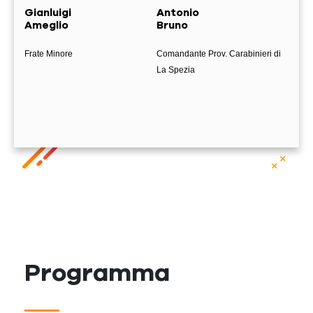
Gianluigi
Antonio
Sar
Ameglio
Bruno
Can
Frate Minore
Comandante Prov. Carabinieri di
Impren
La Spezia
Programma