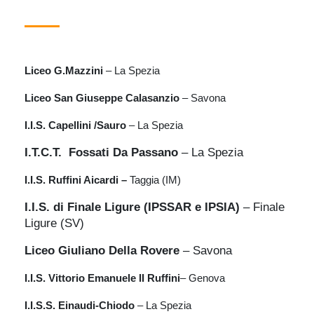
Liceo G.Mazzini
– La Spezia
Liceo San Giuseppe Calasanzio
– Savona
I.I.S. Capellini /Sauro
– La Spezia
I.T.C.T. Fossati Da Passano
– La Spezia
I.I.S. Ruffini Aicardi –
Taggia (IM)
I.I.S. di Finale Ligure (IPSSAR e IPSIA)
– Finale
Ligure (SV)
Liceo Giuliano Della Rovere
– Savona
I.I.S. Vittorio Emanuele II Ruffini
– Genova
I.I.S.S. Einaudi-Chiodo
– La Spezia