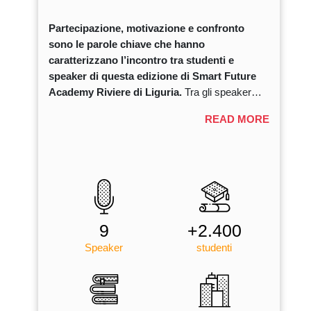
Partecipazione, motivazione e confronto
sono le parole chiave che hanno
caratterizzano l’incontro tra studenti e
speaker di questa edizione di Smart Future
Academy Riviere di Liguria.
Tra gli speaker
dell’edizione ligure figurano: Padre Gianluigi
Ameglio, Antonio Bruno, Francesca Cozzani,
Cristian Fracassi, Federica Maggiani, Daniele
Pallavicini, Sergio Pecorelli, Paola Freccero e
Sara Canale. I ragazzi si sono sentiti
particolarmente coinvolti dalle brillanti
testimonianze dei nove speakers scelti per
questa edizione. In particolare, c’è stata anche
9
+2.400
una piccola sorpresa nel corso dell’evento,
Speaker
studenti
ovvero, la partecipazione Live di Sergio
Pecorelli, medico ginecologo, che ha fatto il suo
intervento in studio, prendendo il posto della
nostra Lilli Franceschetti, nonché presidente di