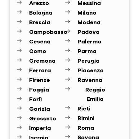
Arezzo
Messina
Bologna
Milano
Brescia
Modena
Campobasso
Padova
Cesena
Palermo
Como
Parma
Cremona
Perugia
Ferrara
Piacenza
Firenze
Ravenna
Foggia
Reggio
Emilia
Forlì
Rieti
Gorizia
Rimini
Grosseto
Roma
Imperia
Savona
Isernia